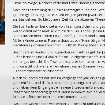
Eikmeier- Wege, Norbert Witte und Erwin Ludewig gehörte
Nach der Feststellung der Beschlussfähigkeit und der Tot
genehmigt. Dies liegt bereits seit einigen Jahren jeweils 
zur Einsicht aus. So bleibt mehr Zeit für die aktuellen Them
Die Spartenleiter berichteten von ihren sportlichen und ges
waren damit insgesamt sehr zufrieden. Für Tennis (Janina M
Kinderturnen berichteten Birgit Rohlfing (Eltern-Kind-Grup
Müller (Kinderturnen), Frankreichaustausch (Hans-Jürgen 
Tischtennis (Johannes Wichman), Fußball (Philipp Meier und
Besonders im Kinder- und Jugendbereich läuft es gut. Im J
Fußballerinnen und Fußballer für die Spielgemeinschaft un
immer gut besucht. Die Tischtennissparte konnte sich im 
und wünscht sich weitere Teilnehmer, um ab Sommer wiede
Jugendmannschaft teilzunehmen.
Auf dem Sportplatz hat sich im vergangenen Jahr einiges 
ganz entfernt und die Werbebanden gereinigt, der Weg vo
und neben dem Eingang ist eine neue Sitzecke entstanden.
Pflasterarbeiten fertig gestellt. Karin bedankte sich bei al
ihrer Zeit, finanziell oder materiell unterstützen.
Das Sportwochenende war wieder gut besucht und auch 