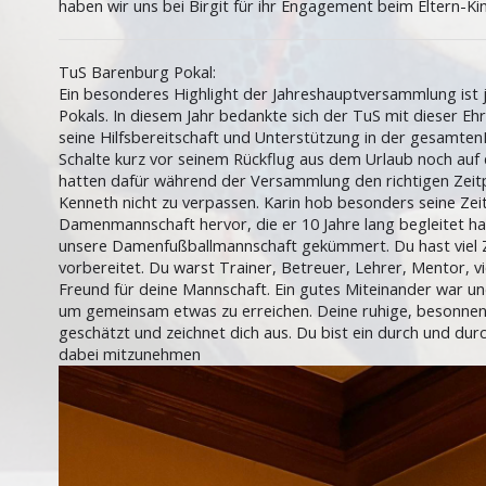
haben wir uns bei Birgit für ihr Engagement beim Eltern-K
TuS Barenburg Pokal:
Ein besonderes Highlight der Jahreshauptversammlung ist
Pokals. In diesem Jahr bedankte sich der TuS mit dieser E
seine Hilfsbereitschaft und Unterstützung in der gesamte
Schalte kurz vor seinem Rückflug aus dem Urlaub noch auf
hatten dafür während der Versammlung den richtigen Zeitp
Kenneth nicht zu verpassen. Karin hob besonders seine Zeit
Damenmannschaft hervor, die er 10 Jahre lang begleitet hat
unsere Damenfußballmannschaft gekümmert. Du hast viel Ze
vorbereitet. Du warst Trainer, Betreuer, Lehrer, Mentor, vie
Freund für deine Mannschaft. Ein gutes Miteinander war und
um gemeinsam etwas zu erreichen. Deine ruhige, besonnene 
geschätzt und zeichnet dich aus. Du bist ein durch und dur
dabei mitzunehmen