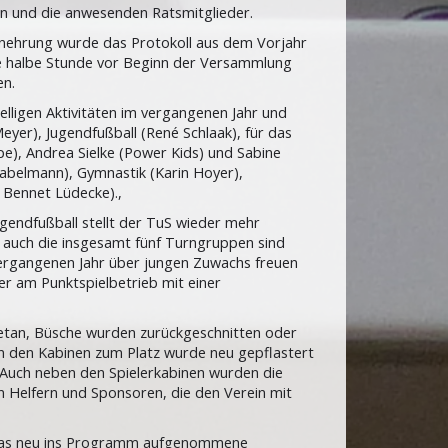
n und die anwesenden Ratsmitglieder.
enehrung wurde das Protokoll aus dem Vorjahr
eine halbe Stunde vor Beginn der Versammlung
en.
elligen Aktivitäten im vergangenen Jahr und
eyer), Jugendfußball (René Schlaak), für das
pe), Andrea Sielke (Power Kids) und Sabine
Habelmann), Gymnastik (Karin Hoyer),
 Bennet Lüdecke).,
ugendfußball stellt der TuS wieder mehr
d auch die insgesamt fünf Turngruppen sind
vergangenen Jahr über jungen Zuwachs freuen
r am Punktspielbetrieb mit einer
getan, Büsche wurden zurückgeschnitten oder
n den Kabinen zum Platz wurde neu gepflastert
 Auch neben den Spielerkabinen wurden die
len Helfern und Sponsoren, die den Verein mit
das neu ins Programm aufgenommene