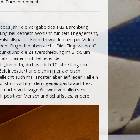
ind-Turnen bedankt.
 jedes Jahr die Vergabe des TuS Barenburg
hrung bei Kenneth Wohlann für sein Engagement,
nFußballsparte. Kenneth wurde dazu per Video-
 dem Flughafen überrascht. Die „Eingeweihten“
unkt und die Zeitverschiebung im Blick, um
 als Trainer und Betreuer der
: „Kenneth, du hast dich 10 Jahre lang um
it investiert und dich immer akribisch
lleicht auch mal Tröster aber auf jeden Fall ein
 ist dir wichtig, denn genau das braucht es,
und zuverlässige Art wird von allen sehr
ch positiver Mensch und schaffst es, andere