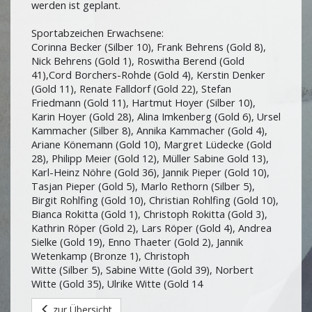
werden ist geplant.
Sportabzeichen Erwachsene:
Corinna Becker (Silber 10), Frank Behrens (Gold 8),
Nick Behrens (Gold 1), Roswitha Berend (Gold
41),Cord Borchers-Rohde (Gold 4), Kerstin Denker
(Gold 11), Renate Falldorf (Gold 22), Stefan
Friedmann (Gold 11), Hartmut Hoyer (Silber 10),
Karin Hoyer (Gold 28), Alina Imkenberg (Gold 6), Ursel
Kammacher (Silber 8), Annika Kammacher (Gold 4),
Ariane Könemann (Gold 10), Margret Lüdecke (Gold
28), Philipp Meier (Gold 12), Müller Sabine Gold 13),
Karl-Heinz Nöhre (Gold 36), Jannik Pieper (Gold 10),
Tasjan Pieper (Gold 5), Marlo Rethorn (Silber 5),
Birgit Rohlfing (Gold 10), Christian Rohlfing (Gold 10),
Bianca Rokitta (Gold 1), Christoph Rokitta (Gold 3),
Kathrin Röper (Gold 2), Lars Röper (Gold 4), Andrea
Sielke (Gold 19), Enno Thaeter (Gold 2), Jannik
Wetenkamp (Bronze 1), Christoph
Witte (Silber 5), Sabine Witte (Gold 39), Norbert
Witte (Gold 35), Ulrike Witte (Gold 14
zur Übersicht